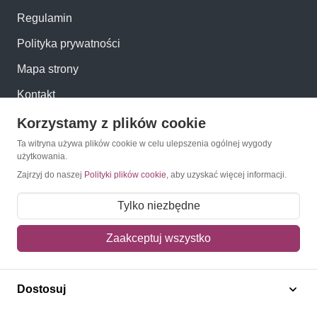
Regulamin
Polityka prywatności
Mapa strony
Kontakt
Korzystamy z plików cookie
Obsługa klienta
Ta witryna używa plików cookie w celu ulepszenia ogólnej wygody
użytkowania.
Pomoc i FAQ
Zajrzyj do naszej
Polityki plików cookie
, aby uzyskać więcej informacji.
Metody dostawy
Tylko niezbędne
Sposoby płatności
Zaakceptuj wszystko
Zwroty i reklamacje
Jak kupować?
Dostosuj
Newsletter