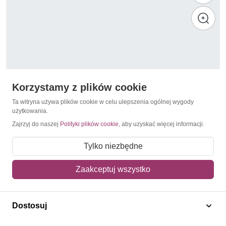
Korzystamy z plików cookie
Ta witryna używa plików cookie w celu ulepszenia ogólnej wygody
użytkowania.
Zajrzyj do naszej
Polityki plików cookie
, aby uzyskać więcej informacji.
Strzelectwo / Łucznictwo
Tajwan 2017 Mi zf 4175-4182 Czyste **
Tylko niezbędne
30,00 zł
Zaakceptuj wszystko
Dodaj do koszyka
Dostosuj