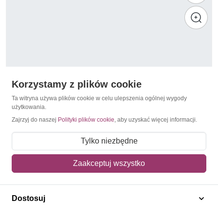
Korzystamy z plików cookie
Ta witryna używa plików cookie w celu ulepszenia ogólnej wygody
użytkowania.
Zajrzyj do naszej
Polityki plików cookie
, aby uzyskać więcej informacji.
Mistrzostwa Świata 1994 USA
Grenada 1993 Mi 2657-2664 Czyste **
Tylko niezbędne
37,50 zł
Zaakceptuj wszystko
Dodaj do koszyka
Dostosuj