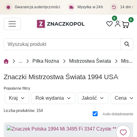
Przejdź do treści głównej
Gwarancja autentyczności
Wysyłka w 24h
14 dni na
0
Liczba pozycji 
0
Pro
...
Piłka Nożna
Mistrzostwa Świata
Mistrzostwa Świata 1994 USA
Znaczki Mistrzostwa Świata 1994 USA
Popularne filtry
Kraj
Rok wydania
Jakość
Cena
Liczba produktów: 154
Auto-doładowanie