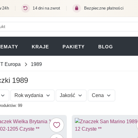
w 24h
14 dni na zwrot
Bezpieczne płatności
ERA SIĘ W NOWEJ KARCIE)
TEMATY
KRAJE
PAKIETY
BLOG
T Europa
1989
zki 1989
Rok wydania
Jakość
Cena
roduktów: 99