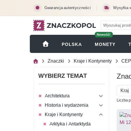
Przejdź do treści głównej
Gwarancja autentyczności
Wysyłka 
Nowość!
(OTWI
POLSKA
MONETY
Znaczki
Kraje i Kontynenty
CEP
Znac
WYBIERZ TEMAT
Kraj
Architektura
Liczba p
Historia i wydarzenia
Kraje i Kontynenty
Arktyka i Antarktyda