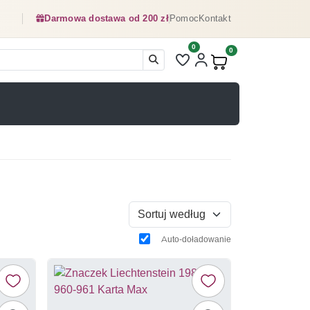
Darmowa dostawa od 200 zł
Pomoc
Kontakt
0
Liczba pozycji na liście ulubionyc
0
Produkty w koszyku:
Sortuj według
Auto-doładowanie