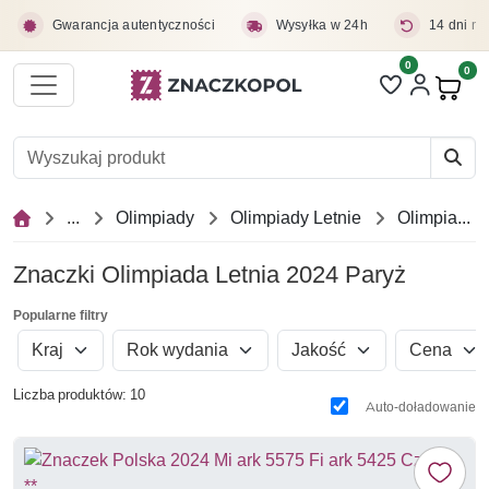
Przejdź do treści głównej
Gwarancja autentyczności
Wysyłka w 24h
14 dni na
0
Liczba pozycji 
0
Pro
...
Olimpiady
Olimpiady Letnie
Olimpiada Letnia 2024 Paryż
Znaczki Olimpiada Letnia 2024 Paryż
Popularne filtry
Kraj
Rok wydania
Jakość
Cena
Liczba produktów: 10
Auto-doładowanie