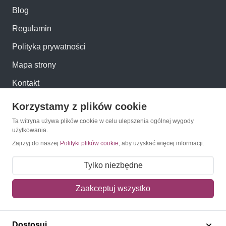
Blog
Regulamin
Polityka prywatności
Mapa strony
Kontakt
Korzystamy z plików cookie
Obsługa klienta
Ta witryna używa plików cookie w celu ulepszenia ogólnej wygody
użytkowania.
Pomoc i FAQ
Zajrzyj do naszej
Polityki plików cookie
, aby uzyskać więcej informacji.
Metody dostawy
Tylko niezbędne
Sposoby płatności
Zaakceptuj wszystko
Zwroty i reklamacje
Jak kupować?
Dostosuj