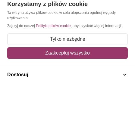
Korzystamy z plików cookie
Ta witryna używa plików cookie w celu ulepszenia ogólnej wygody
użytkowania.
Zajrzyj do naszej
Polityki plików cookie
, aby uzyskać więcej informacji.
Tylko niezbędne
Zaakceptuj wszystko
Dostosuj
ILO
Austria 1995 Mi 2147 Czyste **
2,00 zł
Dodaj do koszyka