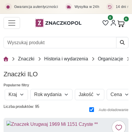
Przejdź do treści głównej
Gwarancja autentyczności
Wysyłka w 24h
14 dni na
0
Liczba pozycji 
0
Pro
Znaczki
Historia i wydarzenia
Organizacje
Znaczki ILO
Popularne filtry
Kraj
Rok wydania
Jakość
Cena
Liczba produktów: 95
Auto-doładowanie