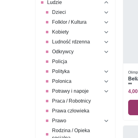
Ludzie
Dzieci
Folklor / Kultura
Kobiety
Ludność rdzenna
Odkrywcy
Policja
Polityka
Olimp
Beli
Polonica
**
Potrawy i napoje
4,00
Praca / Robotnicy
Prawa człowieka
Prawo
Rodzina / Opieka
socjalna