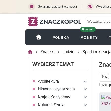
Przejdź do treści głównej
Gwarancja autentyczności
Wysyłka 
Nowość!
(OTWI
POLSKA
MONETY
Znaczki
Ludzie
Sport i rekreacj
Znac
WYBIERZ TEMAT
Kraj
Architektura
Liczba p
Historia i wydarzenia
Kraje i Kontynenty
Kultura i Sztuka