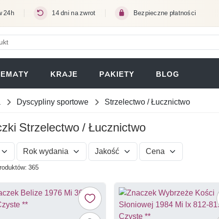
w 24h
14 dni na zwrot
Bezpieczne płatności
ERA SIĘ W NOWEJ KARCIE)
TEMATY
KRAJE
PAKIETY
BLOG
a
Dyscypliny sportowe
Strzelectwo / Łucznictwo
zki Strzelectwo / Łucznictwo
Rok wydania
Jakość
Cena
roduktów: 365