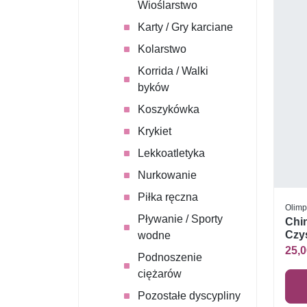
Wioślarstwo
Karty / Gry karciane
Kolarstwo
Korrida / Walki
byków
Koszykówka
Krykiet
Lekkoatletyka
Nurkowanie
Piłka ręczna
Olimp
Pływanie / Sporty
Chin
Czys
wodne
25,0
Podnoszenie
ciężarów
Pozostałe dyscypliny