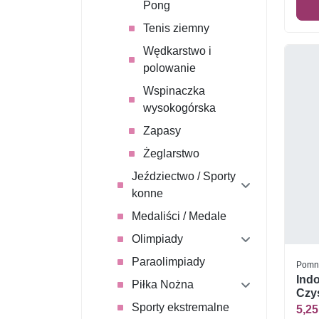
Pong
Tenis ziemny
Wędkarstwo i
polowanie
Wspinaczka
wysokogórska
Zapasy
Żeglarstwo
Jeździectwo / Sporty
konne
Medaliści / Medale
Olimpiady
Paraolimpiady
Pomni
Indo
Piłka Nożna
Czys
Sporty ekstremalne
5,25