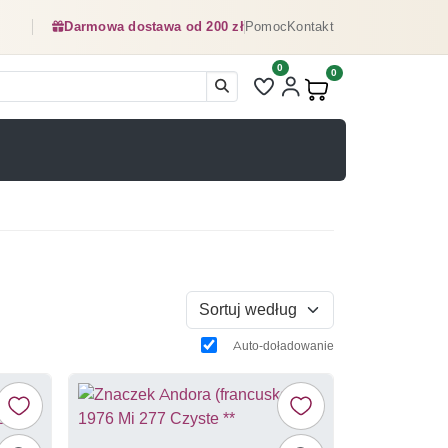
Darmowa dostawa od 200 zł
Pomoc
Kontakt
0
Liczba pozycji na liście ulubionyc
0
Produkty w koszyku:
Sortuj według
Auto-doładowanie