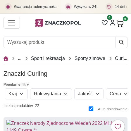
Przejdź do treści głównej
Gwarancja autentyczności
Wysyłka w 24h
14 dni na
0
Liczba pozycji 
0
Pro
...
Sport i rekreacja
Sporty zimowe
Curling
Znaczki Curling
Popularne filtry
Kraj
Rok wydania
Jakość
Cena
Liczba produktów: 22
Auto-doładowanie