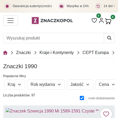
Przejdź do treści głównej
Gwarancja autentyczności
Wysyłka w 24h
14 dni na
0
Liczba pozycji 
0
Pro
Znaczki
Kraje i Kontynenty
CEPT Europa
Znaczki 1990
Popularne filtry
Kraj
Rok wydania
Jakość
Cena
Liczba produktów: 97
Auto-doładowanie