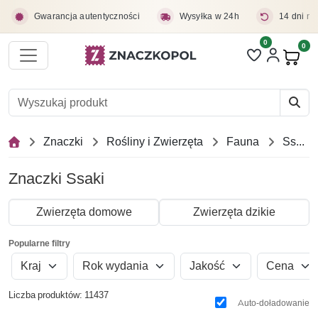
Przejdź do treści głównej
Gwarancja autentyczności
Wysyłka w 24h
14 dni na
0
Liczba pozycji 
0
Pro
Znaczki
Rośliny i Zwierzęta
Fauna
Ssaki
Znaczki Ssaki
Zwierzęta domowe
Zwierzęta dzikie
Popularne filtry
Kraj
Rok wydania
Jakość
Cena
Liczba produktów: 11437
Auto-doładowanie