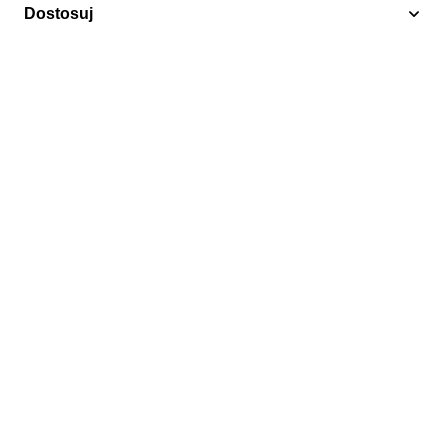
Dostosuj
Elisabeth II
Brytyjska Afryka Wschodnia 1960 Mi 108-121
Stemplowane
44,00 zł