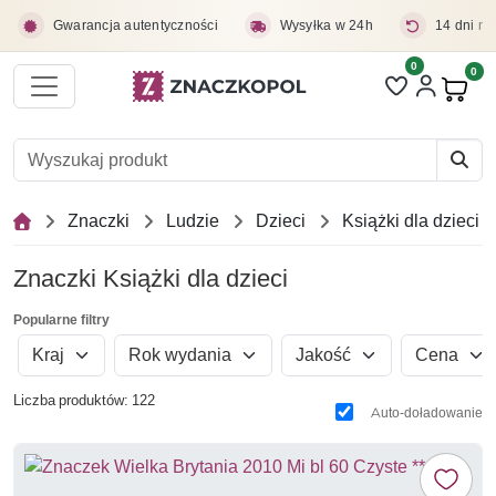
Przejdź do treści głównej
Gwarancja autentyczności
Wysyłka w 24h
14 dni na
0
Liczba pozycji 
0
Pro
Znaczki
Ludzie
Dzieci
Książki dla dzieci
Znaczki Książki dla dzieci
Popularne filtry
Kraj
Rok wydania
Jakość
Cena
Liczba produktów: 122
Auto-doładowanie