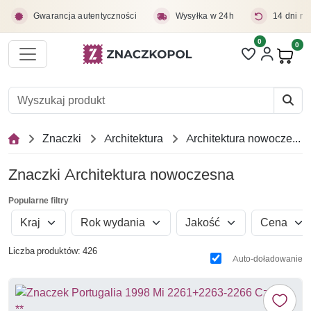
Przejdź do treści głównej
Gwarancja autentyczności
Wysyłka w 24h
14 dni na
0
Liczba pozycji 
0
Pro
Znaczki
Architektura
Architektura nowoczesna
Znaczki Architektura nowoczesna
Popularne filtry
Kraj
Rok wydania
Jakość
Cena
Liczba produktów: 426
Auto-doładowanie