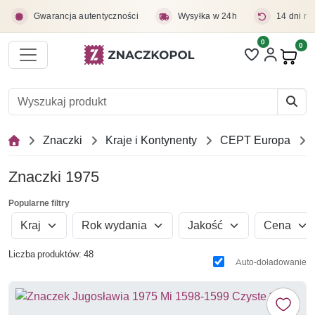
Przejdź do treści głównej
Gwarancja autentyczności
Wysyłka w 24h
14 dni na
0
Liczba pozycji 
0
Pro
Znaczki
Kraje i Kontynenty
CEPT Europa
Znaczki 1975
Popularne filtry
Kraj
Rok wydania
Jakość
Cena
Liczba produktów: 48
Auto-doładowanie