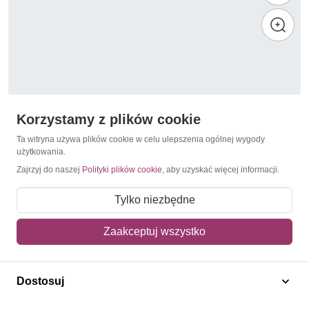
Korzystamy z plików cookie
Ta witryna używa plików cookie w celu ulepszenia ogólnej wygody
użytkowania.
Zajrzyj do naszej
Polityki plików cookie
, aby uzyskać więcej informacji.
Gady i płazy
Kambodża 1988 Mi 983-989 Czyste **
Tylko niezbędne
20,00 zł
Zaakceptuj wszystko
Dodaj do koszyka
Dostosuj