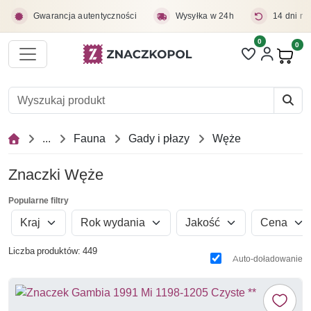
Przejdź do treści głównej
Gwarancja autentyczności
Wysyłka w 24h
14 dni na
0
Liczba pozycji 
0
Pro
...
Fauna
Gady i płazy
Węże
Znaczki Węże
Popularne filtry
Kraj
Rok wydania
Jakość
Cena
Liczba produktów: 449
Auto-doładowanie