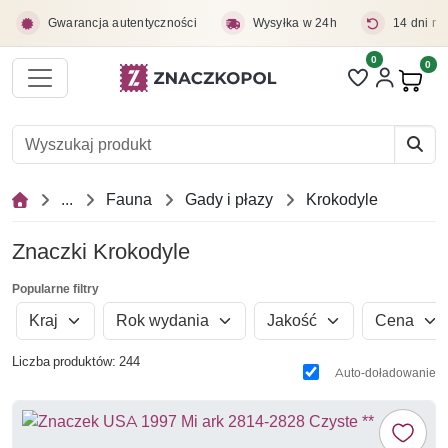
Przejdź do treści głównej
Gwarancja autentyczności
Wysyłka w 24h
14 dni na
0
Liczba pozycji 
0
Pro
...
Fauna
Gady i płazy
Krokodyle
Znaczki Krokodyle
Popularne filtry
Kraj
Rok wydania
Jakość
Cena
Liczba produktów: 244
Auto-doładowanie