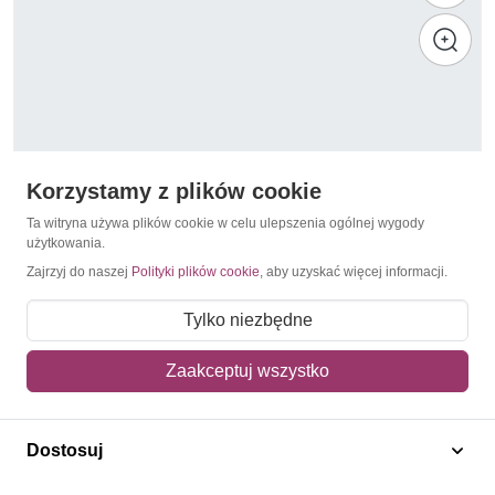
Korzystamy z plików cookie
Ta witryna używa plików cookie w celu ulepszenia ogólnej wygody
użytkowania.
Zajrzyj do naszej
Polityki plików cookie
, aby uzyskać więcej informacji.
Krokodyle
Filipiny 2011 Mi zd ark 4500-4503 Czyste **
Tylko niezbędne
28,00 zł
Zaakceptuj wszystko
Dodaj do koszyka
Dostosuj