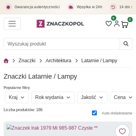
Przejdź do treści głównej
Gwarancja autentyczności
Wysyłka w 24h
14 dni na
0
Liczba pozycji 
0
Pro
Znaczki
Architektura
Latarnie / Lampy
Znaczki Latarnie / Lampy
Popularne filtry
Kraj
Rok wydania
Jakość
Cena
Liczba produktów: 186
Auto-doładowanie