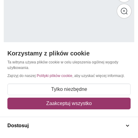
Korzystamy z plików cookie
Ta witryna używa plików cookie w celu ulepszenia ogólnej wygody
użytkowania.
Zajrzyj do naszej
Polityki plików cookie
, aby uzyskać więcej informacji.
Malarze francuscy
Bhutan 1987 Mi bl 153 Czyste **
Tylko niezbędne
15,00 zł
Zaakceptuj wszystko
Dodaj do koszyka
Dostosuj