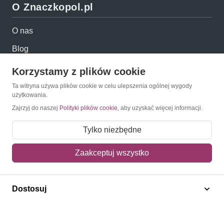
O Znaczkopol.pl
O nas
Blog
Regulamin
Korzystamy z plików cookie
Polityka prywatności
Ta witryna używa plików cookie w celu ulepszenia ogólnej wygody
użytkowania.
Mapa strony
Zajrzyj do naszej
Polityki plików cookie
, aby uzyskać więcej informacji.
Kontakt
Tylko niezbędne
Obsługa klienta
Zaakceptuj wszystko
Pomoc i FAQ
Dostosuj
Metody dostawy
Sposoby płatności