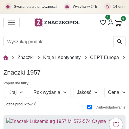
Przejdź do treści głównej
Gwarancja autentyczności
Wysyłka w 24h
14 dni na
0
Liczba pozycji 
0
Pro
Znaczki
Kraje i Kontynenty
CEPT Europa
Znaczki 1957
Popularne filtry
Kraj
Rok wydania
Jakość
Cena
Liczba produktów: 8
Auto-doładowanie