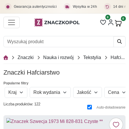
Przejdź do treści głównej
Gwarancja autentyczności
Wysyłka w 24h
14 dni na
0
Liczba pozycji 
0
Pro
Znaczki
Nauka i rozwój
Tekstylia
Hafciarstwo
Znaczki Hafciarstwo
Popularne filtry
Kraj
Rok wydania
Jakość
Cena
Liczba produktów: 122
Auto-doładowanie