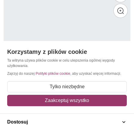
Korzystamy z plików cookie
Ta witryna używa plików cookie w celu ulepszenia ogólnej wygody
użytkowania.
Zajrzyj do naszej
Polityki plików cookie
, aby uzyskać więcej informacji.
Mistrzostwa Świata 1966 Anglia
Khor Fakkan 1966 Mi bl 6 Czyste **
Tylko niezbędne
5,00 zł
Zaakceptuj wszystko
Dodaj do koszyka
Dostosuj