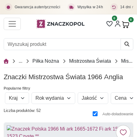
Przejdź do treści głównej
Gwarancja autentyczności
Wysyłka w 24h
14 dni na
0
Liczba pozycji 
0
Pro
...
Piłka Nożna
Mistrzostwa Świata
Mistrzostwa Świata 1966 Anglia
Znaczki Mistrzostwa Świata 1966 Anglia
Popularne filtry
Kraj
Rok wydania
Jakość
Cena
Liczba produktów: 52
Auto-doładowanie