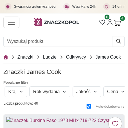
Przejdź do treści głównej
Gwarancja autentyczności
Wysyłka w 24h
14 dni na
0
Liczba pozycji 
0
Pro
Znaczki
Ludzie
Odkrywcy
James Cook
Znaczki James Cook
Popularne filtry
Kraj
Rok wydania
Jakość
Cena
Liczba produktów: 40
Auto-doładowanie