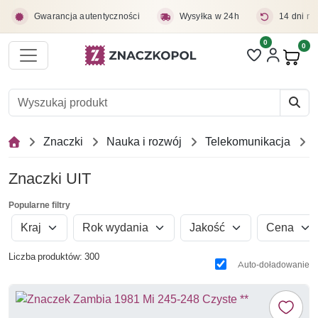
Przejdź do treści głównej
Gwarancja autentyczności
Wysyłka w 24h
14 dni na
0
Liczba pozycji 
0
Pro
Znaczki
Nauka i rozwój
Telekomunikacja
Znaczki UIT
Popularne filtry
Kraj
Rok wydania
Jakość
Cena
Liczba produktów: 300
Auto-doładowanie