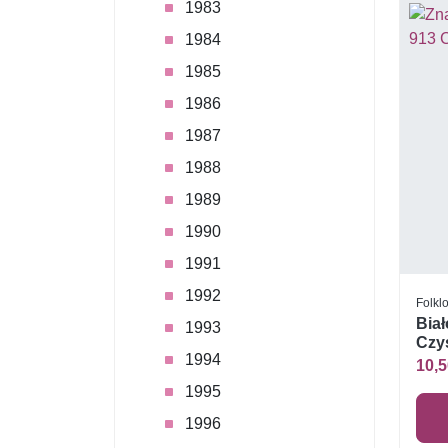
1983
1984
1985
1986
1987
1988
1989
1990
1991
1992
Folklo
Biał
1993
Czys
1994
10,5
1995
1996