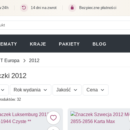
w 24h
14 dni na zwrot
Bezpieczne płatności
ERA SIĘ W NOWEJ KARCIE)
TEMATY
KRAJE
PAKIETY
BLOG
T Europa
2012
zki 2012
Rok wydania
Jakość
Cena
roduktów: 32