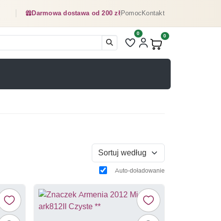
Darmowa dostawa od 200 zł
Pomoc
Kontakt
0
Liczba pozycji na liście ulubionyc
0
Produkty w koszyku:
Sortuj według
Auto-doładowanie