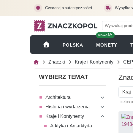
Przejdź do treści głównej
Gwarancja autentyczności
Wysyłka 
Nowość!
(OTWI
POLSKA
MONETY
Znaczki
Kraje i Kontynenty
CEP
Znac
WYBIERZ TEMAT
Kraj
Architektura
Liczba p
Historia i wydarzenia
Kraje i Kontynenty
Arktyka i Antarktyda