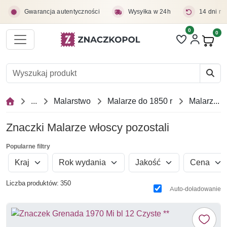
Przejdź do treści głównej
Gwarancja autentyczności
Wysyłka w 24h
14 dni na
0
Liczba pozycji 
0
Pro
...
Malarstwo
Malarze do 1850 r
Malarze włoscy pozostali
Znaczki Malarze włoscy pozostali
Popularne filtry
Kraj
Rok wydania
Jakość
Cena
Liczba produktów: 350
Auto-doładowanie