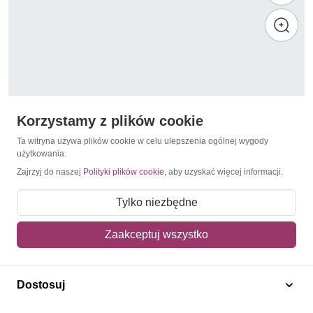
Korzystamy z plików cookie
Ta witryna używa plików cookie w celu ulepszenia ogólnej wygody
użytkowania.
Zajrzyj do naszej
Polityki plików cookie
, aby uzyskać więcej informacji.
Malarze włoscy pozostali
Włochy 2019 Mi 4171 Czyste **
Tylko niezbędne
7,50 zł
Zaakceptuj wszystko
Dodaj do koszyka
Dostosuj