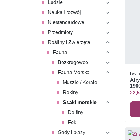
Ludzie
Nauka i rozwój
Niestandardowe
Przedmioty
Rośliny i Zwierzęta
Fauna
Bezkręgowce
Fauna Morska
Faun
Afr
Muszle / Korale
1980
Rekiny
22,5
Ssaki morskie
Delfiny
Foki
Gady i płazy