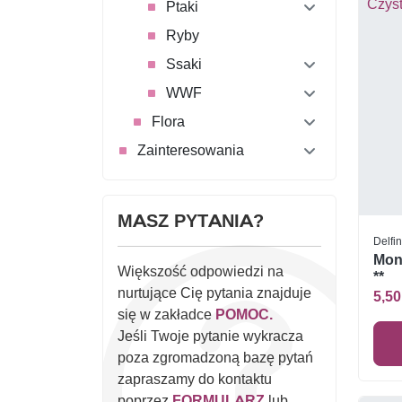
Ptaki
Ryby
Ssaki
WWF
Flora
Zainteresowania
MASZ PYTANIA?
Delfi
Mon
Większość odpowiedzi na
**
nurtujące Cię pytania znajduje
5,50
się w zakładce
POMOC.
Jeśli Twoje pytanie wykracza
poza zgromadzoną bazę pytań
zapraszamy do kontaktu
poprzez
FORMULARZ
lub