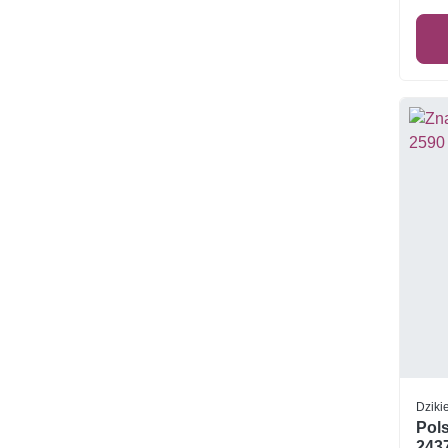
Dziki
Pols
243