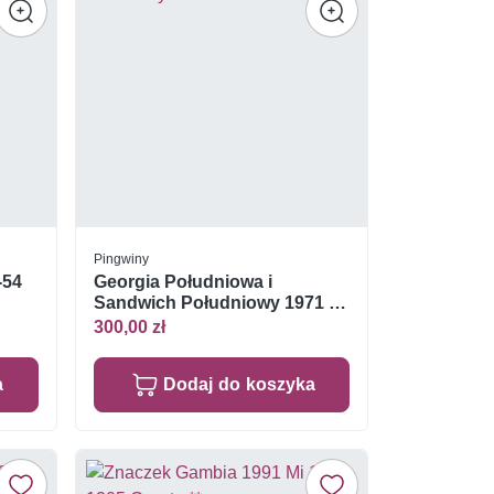
Pingwiny
-54
Georgia Południowa i
Sandwich Południowy 1971 Mi
25-38 Czyste **
300,00 zł
a
Dodaj do koszyka