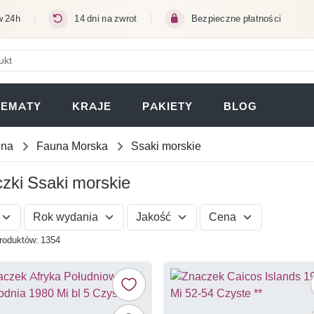
w 24h
14 dni na zwrot
Bezpieczne płatności
ERA SIĘ W NOWEJ KARCIE)
TEMATY
KRAJE
PAKIETY
BLOG
una
Fauna Morska
Ssaki morskie
zki Ssaki morskie
Rok wydania
Jakość
Cena
produktów: 1354