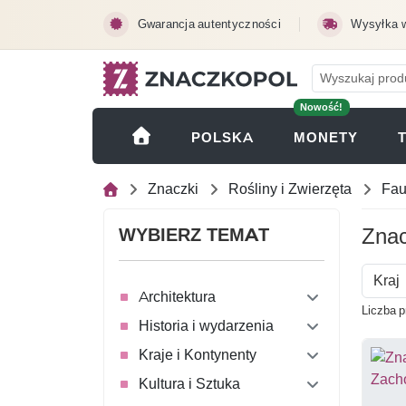
Przejdź do treści głównej
Gwarancja autentyczności
Wysyłka 
Nowość!
(OTWI
POLSKA
MONETY
Znaczki
Rośliny i Zwierzęta
Fa
Znac
WYBIERZ TEMAT
Kraj
Architektura
Liczba 
Historia i wydarzenia
Kraje i Kontynenty
Kultura i Sztuka