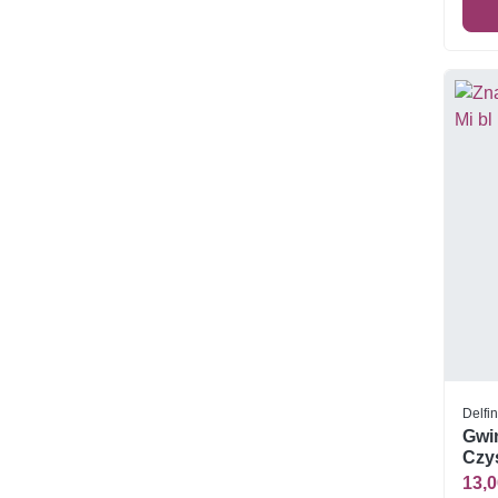
Delfi
Gwin
Czys
13,0