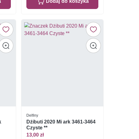
a
Dodaj do koszyka
Delfiny
k
Dżibuti 2020 Mi ark 3461-3464
Czyste **
13,00 zł