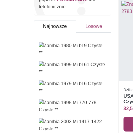
telefonicznie.
Najnowsze
Losowe
Dziki
USA
Czys
32,5