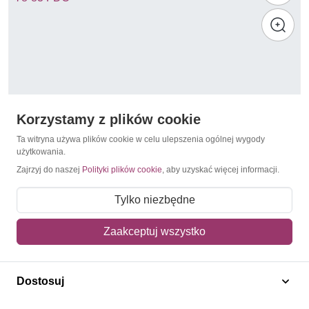
Korzystamy z plików cookie
Ta witryna używa plików cookie w celu ulepszenia ogólnej wygody
użytkowania.
Zajrzyj do naszej
Polityki plików cookie
, aby uzyskać więcej informacji.
Żaglowce
Brytyjskie Terytorium Antarktyczne 1980 Mi 78-83
Tylko niezbędne
FDC
18,00 zł
Zaakceptuj wszystko
Dodaj do koszyka
Dostosuj