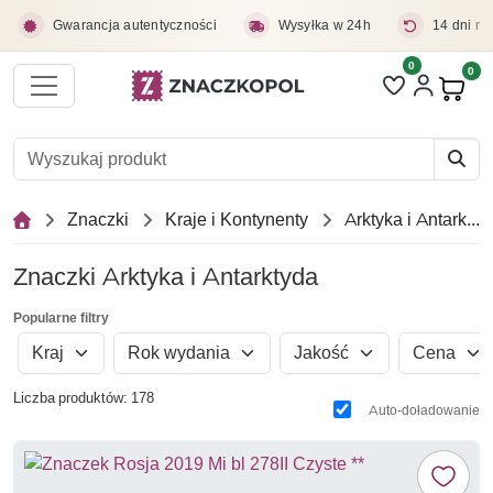
Przejdź do treści głównej
Gwarancja autentyczności
Wysyłka w 24h
14 dni na
0
Liczba pozycji 
0
Pro
Znaczki
Kraje i Kontynenty
Arktyka i Antarktyda
Znaczki Arktyka i Antarktyda
Popularne filtry
Kraj
Rok wydania
Jakość
Cena
Liczba produktów: 178
Auto-doładowanie