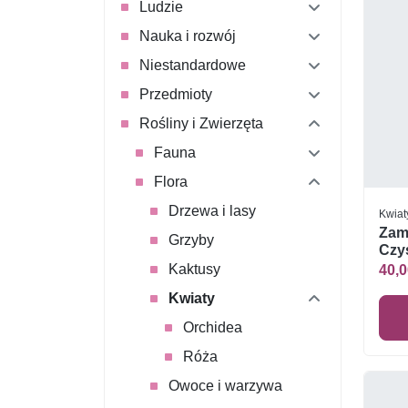
Ludzie
Nauka i rozwój
Niestandardowe
Przedmioty
Rośliny i Zwierzęta
Fauna
Flora
Drzewa i lasy
Kwiat
Zam
Grzyby
Czys
Kaktusy
40,0
Kwiaty
Orchidea
Róża
Owoce i warzywa