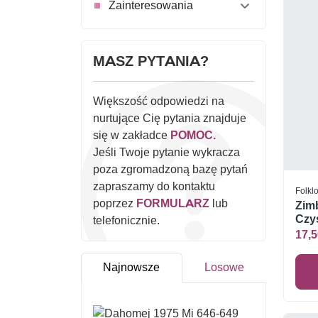
Zainteresowania
MASZ PYTANIA?
Większość odpowiedzi na
nurtujące Cię pytania znajduje
się w zakładce
POMOC.
Jeśli Twoje pytanie wykracza
poza zgromadzoną bazę pytań
zapraszamy do kontaktu
Folklo
poprzez
FORMULARZ
lub
Zim
Czys
telefonicznie.
17,5
Najnowsze
Losowe