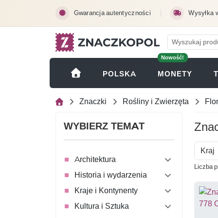
Przejdź do treści głównej
Gwarancja autentyczności
Wysyłka 
Nowość!
(OTWI
POLSKA
MONETY
Znaczki
Rośliny i Zwierzęta
Flo
Znac
WYBIERZ TEMAT
Kraj
Architektura
Liczba 
Historia i wydarzenia
Kraje i Kontynenty
Kultura i Sztuka