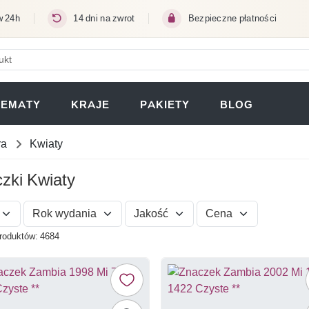
w 24h
14 dni na zwrot
Bezpieczne płatności
ERA SIĘ W NOWEJ KARCIE)
TEMATY
KRAJE
PAKIETY
BLOG
ra
Kwiaty
zki Kwiaty
Rok wydania
Jakość
Cena
produktów: 4684