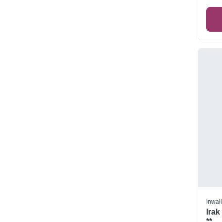
Inwal
Irak
**