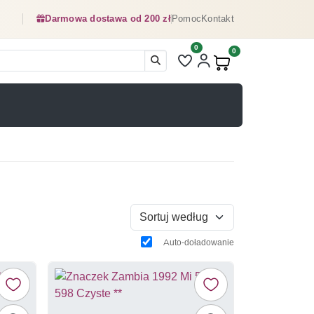
Darmowa dostawa od 200 zł
Pomoc
Kontakt
0
Liczba pozycji na liście ulubionyc
0
Produkty w koszyku:
Sortuj według
Auto-doładowanie