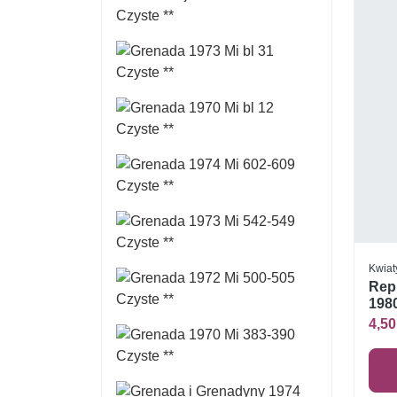
Kwiat
Repu
1980
4,50