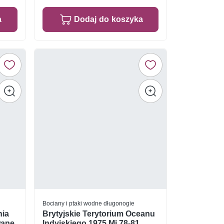
a
Dodaj do koszyka
Bociany i ptaki wodne długonogie
nia
Brytyjskie Terytorium Oceanu
wane
Indyjskiego 1975 Mi 78-81