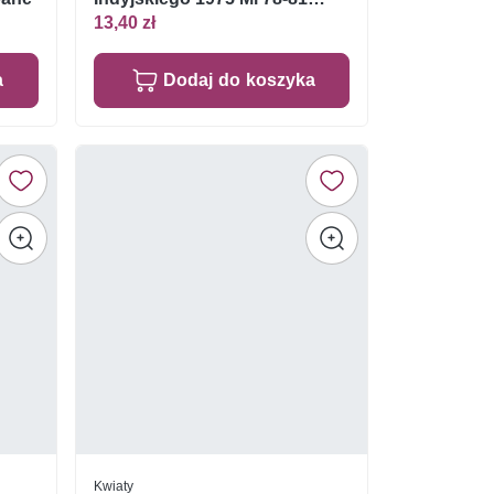
Czyste **
13,40 zł
a
Dodaj do koszyka
Kwiaty