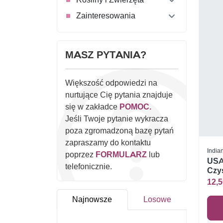
Zainteresowania
MASZ PYTANIA?
Większość odpowiedzi na
nurtujące Cię pytania znajduje
się w zakładce
POMOC.
Jeśli Twoje pytanie wykracza
poza zgromadzoną bazę pytań
zapraszamy do kontaktu
India
poprzez
FORMULARZ
lub
USA
telefonicznie.
Czys
12,5
Najnowsze
Losowe