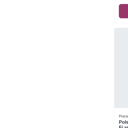
Praca
Pols
Fi a