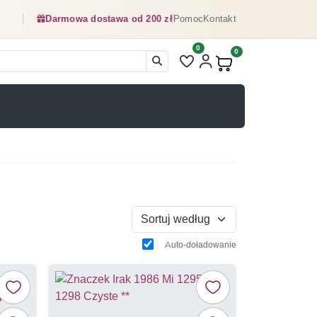
Darmowa dostawa od 200 zł
Pomoc
Kontakt
0
Liczba pozycji na liście ulubionyc
0
Produkty w koszyku:
Sortuj według
Auto-doładowanie