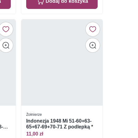
a
Dodaj do koszyka
Żołnierze
Indonezja 1948 Mi 51-60+63-
8-
65+67-69+70-71 Z podlepką *
11,00 zł