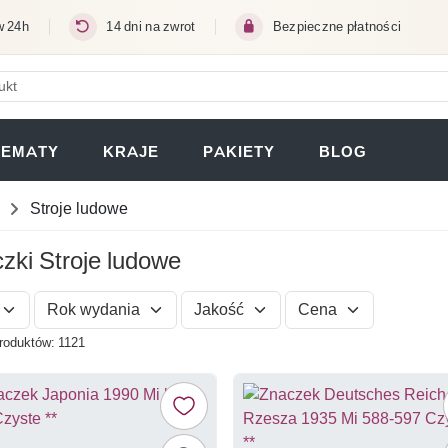
w 24h
14 dni na zwrot
Bezpieczne płatności
ERA SIĘ W NOWEJ KARCIE)
TEMATY
KRAJE
PAKIETY
BLOG
Stroje ludowe
zki Stroje ludowe
Rok wydania
Jakość
Cena
roduktów: 1121