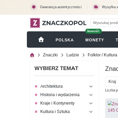
Przejdź do treści głównej
Gwarancja autentyczności
Wysyłka 
Nowość!
(OTWI
POLSKA
MONETY
Znaczki
Ludzie
Folklor / Kultura
Znac
WYBIERZ TEMAT
Kraj
Architektura
Liczba p
Historia i wydarzenia
Kraje i Kontynenty
Kultura i Sztuka