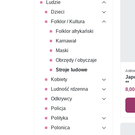
Ludzie
Dzieci
Folklor / Kultura
Folklor afrykański
Karnawał
Maski
Obrzędy / obyczaje
Stroje ludowe
Astro
Japo
Kobiety
**
Ludność rdzenna
8,00
Odkrywcy
Policja
Polityka
Polonica