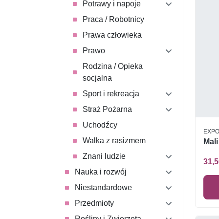
Potrawy i napoje
Praca / Robotnicy
Prawa człowieka
Prawo
Rodzina / Opieka
socjalna
Sport i rekreacja
Straż Pożarna
Uchodźcy
EXP
Walka z rasizmem
Mali
Znani ludzie
31,5
Nauka i rozwój
Niestandardowe
Przedmioty
Rośliny i Zwierzęta