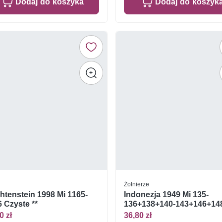
Dodaj do koszyka
Dodaj do koszyk
Żołnierze
htenstein 1998 Mi 1165-
Indonezja 1949 Mi 135-
 Czyste **
136+138+140-143+146+14
150+153 Z podlepką *
0 zł
36,80 zł