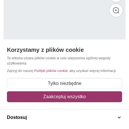
Korzystamy z plików cookie
Ta witryna używa plików cookie w celu ulepszenia ogólnej wygody
użytkowania.
Zajrzyj do naszej
Polityki plików cookie
, aby uzyskać więcej informacji.
Olimpiada Zimowa 1988 Calgary
Paragwaj 1987 Mi 4111-4115 Czyste **
Tylko niezbędne
31,00 zł
Zaakceptuj wszystko
Dodaj do koszyka
Dostosuj