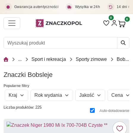
Przejdź do treści głównej
Gwarancja autentyczności
Wysyłka w 24h
14 dni na
0
Liczba pozycji 
0
Pro
...
Sport i rekreacja
Sporty zimowe
Bobsleje
Znaczki Bobsleje
Popularne filtry
Kraj
Rok wydania
Jakość
Cena
Liczba produktów: 225
Auto-doładowanie