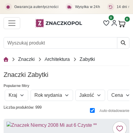
Przejdź do treści głównej
Gwarancja autentyczności
Wysyłka w 24h
14 dni na
0
Liczba pozycji 
0
Pro
Znaczki
Architektura
Zabytki
Znaczki Zabytki
Popularne filtry
Kraj
Rok wydania
Jakość
Cena
Liczba produktów: 999
Auto-doładowanie