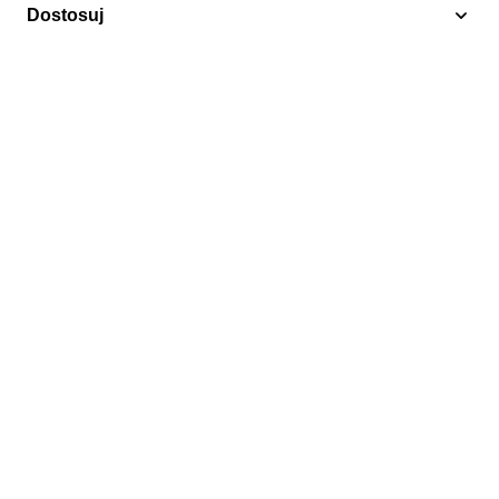
Dostosuj
Medycyna
Niue 1972 Mi 128-131 Czyste **
3,00 zł