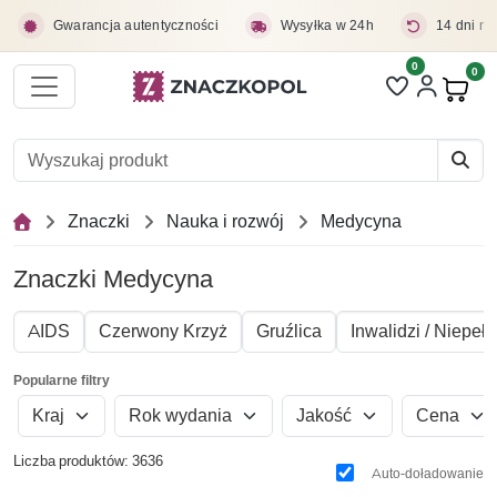
Przejdź do treści głównej
Gwarancja autentyczności
Wysyłka w 24h
14 dni na
0
Liczba pozycji 
0
Pro
Znaczki
Nauka i rozwój
Medycyna
Znaczki Medycyna
AIDS
Czerwony Krzyż
Gruźlica
Inwalidzi / Niepeł
Popularne filtry
Kraj
Rok wydania
Jakość
Cena
Liczba produktów: 3636
Auto-doładowanie