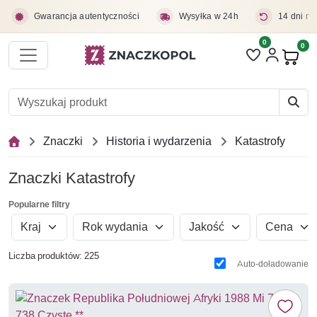
Przejdź do treści głównej
Gwarancja autentyczności
Wysyłka w 24h
14 dni na
0
Liczba pozycji 
0
Pro
Znaczki
Historia i wydarzenia
Katastrofy
Znaczki Katastrofy
Popularne filtry
Kraj
Rok wydania
Jakość
Cena
Liczba produktów: 225
Auto-doładowanie