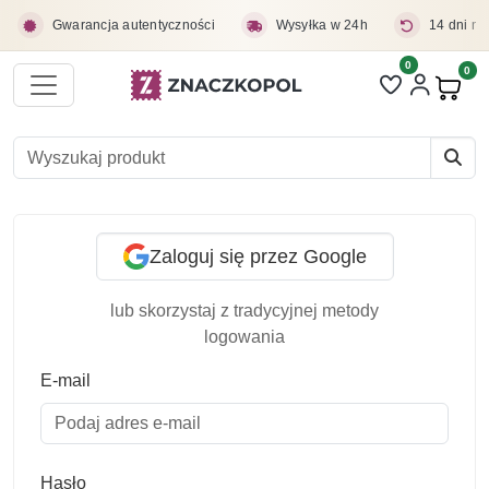
Przejdź do treści głównej
Gwarancja autentyczności
Wysyłka w 24h
14 dni na
0
Liczba pozycji 
0
Pro
Logowanie
Zaloguj się przez Google
lub skorzystaj z tradycyjnej metody
logowania
E-mail
Hasło