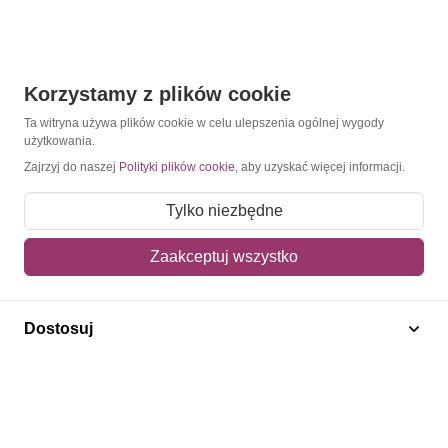
Korzystamy z plików cookie
Ta witryna używa plików cookie w celu ulepszenia ogólnej wygody
Kontakt
użytkowania.
Jesteśmy tu, by pomóc – niezależnie, czy szukasz
Zajrzyj do naszej
Polityki plików cookie
, aby uzyskać więcej informacji.
konkretnego znaczka, czy dopiero zaczynasz przygodę z
filatelistyką.
Tylko niezbędne
Zapisz się do newslettera
Zaakceptuj wszystko
Napisz do nas
Dostosuj
O Znaczkopol.pl
O nas