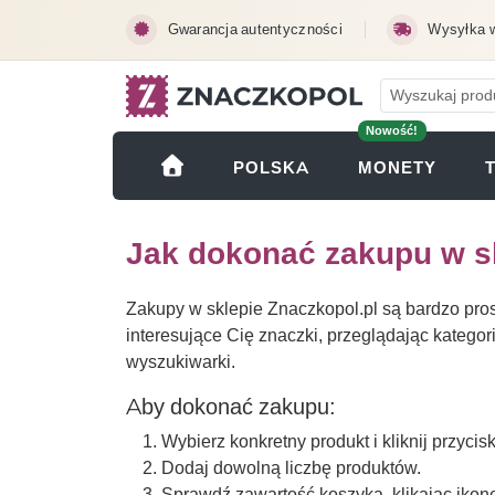
Przejdź do treści głównej
Gwarancja autentyczności
Wysyłka 
Nowość!
(OTWI
POLSKA
MONETY
Jak dokonać zakupu w s
Zakupy w sklepie Znaczkopol.pl są bardzo pros
interesujące Cię znaczki, przeglądając kategori
wyszukiwarki.
Aby dokonać zakupu:
Wybierz konkretny produkt i kliknij przycis
Dodaj dowolną liczbę produktów.
Sprawdź zawartość koszyka, klikając iko