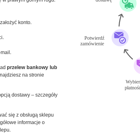
 założyć konto.
i.
mail.
kład
przelew bankowy lub
najdziesz na stronie
opcją dostawy – szczegóły
wać się z obsługą sklepu
egółowe informacje o
lepu.