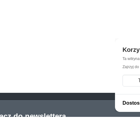
Korzy
Ta witryn
Zajrzyj do
Dostos
łącz do newslettera
żnie, czy szukasz konkretnego
zygodę z filatelistyką.