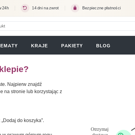
w 24h
14 dni na zwrot
Bezpieczne płatności
ERA SIĘ W NOWEJ KARCIE)
TEMATY
KRAJE
PAKIETY
BLOG
klepie?
te. Najpierw znajdź
e na stronie lub korzystając z
k „Dodaj do koszyka”.
nę w prawym górnym rogu.