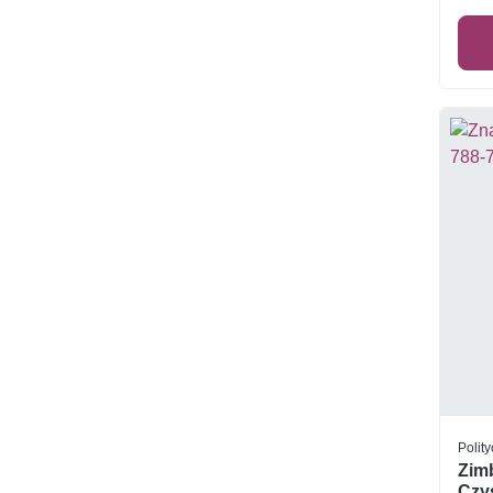
Polity
Zim
Czys