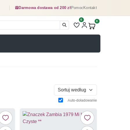
Darmowa dostawa od 200 zł
Pomoc
Kontakt
0
Liczba pozycji na liście ulubionyc
0
Produkty w koszyku:
Sortuj według
Auto-doładowanie