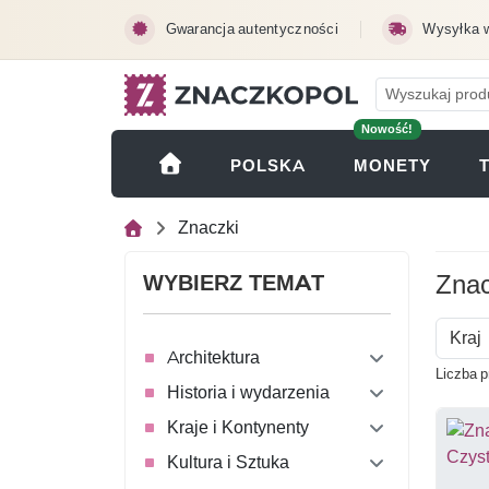
Przejdź do treści głównej
Gwarancja autentyczności
Wysyłka 
Nowość!
(OTWI
POLSKA
MONETY
Znaczki
Znac
WYBIERZ TEMAT
Kraj
Architektura
Liczba 
Historia i wydarzenia
Kraje i Kontynenty
Kultura i Sztuka