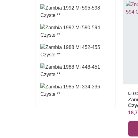
Elisab
Zam
Czys
18,7