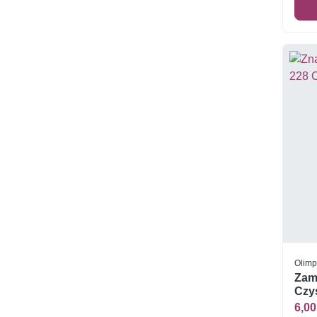
Olimp
Zam
Czys
6,00