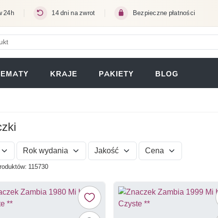
w 24h
14 dni na zwrot
Bezpieczne płatności
ERA SIĘ W NOWEJ KARCIE)
TEMATY
KRAJE
PAKIETY
BLOG
zki
Rok wydania
Jakość
Cena
produktów: 115730