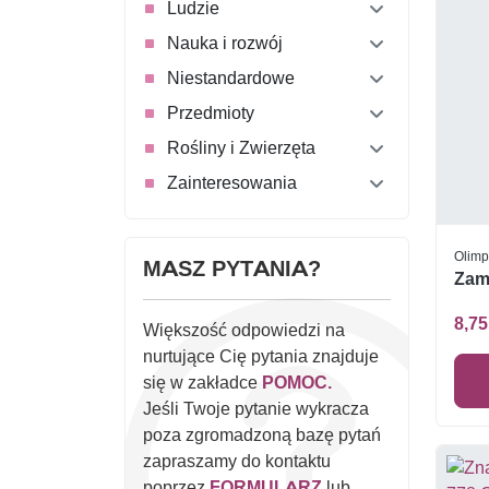
Ludzie
Nauka i rozwój
Niestandardowe
Przedmioty
Rośliny i Zwierzęta
Zainteresowania
Olimp
MASZ PYTANIA?
Zamb
8,75
Większość odpowiedzi na
nurtujące Cię pytania znajduje
się w zakładce
POMOC.
Jeśli Twoje pytanie wykracza
poza zgromadzoną bazę pytań
zapraszamy do kontaktu
poprzez
FORMULARZ
lub