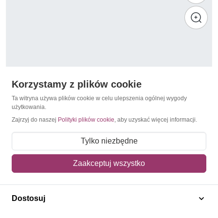
Korzystamy z plików cookie
Ta witryna używa plików cookie w celu ulepszenia ogólnej wygody
użytkowania.
Zajrzyj do naszej
Polityki plików cookie
, aby uzyskać więcej informacji.
Pelikany
Senegal 1992 Mi LX 1191-1194B Czyste **
Tylko niezbędne
50,00 zł
Zaakceptuj wszystko
Dodaj do koszyka
Dostosuj