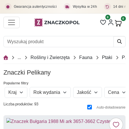
Przejdź do treści głównej
Gwarancja autentyczności
Wysyłka w 24h
14 dni na
0
Liczba pozycji 
0
Pro
...
Rośliny i Zwierzęta
Fauna
Ptaki
Pelikany
Znaczki Pelikany
Popularne filtry
Kraj
Rok wydania
Jakość
Cena
Liczba produktów: 93
Auto-doładowanie