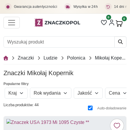
Przejdź do treści głównej
Gwarancja autentyczności
Wysyłka w 24h
14 dni na
0
Liczba pozycji 
0
Pro
Znaczki
Ludzie
Polonica
Mikołaj Kopernik
Znaczki Mikołaj Kopernik
Popularne filtry
Kraj
Rok wydania
Jakość
Cena
Liczba produktów: 44
Auto-doładowanie