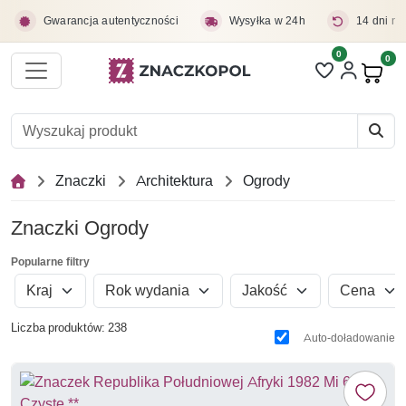
Przejdź do treści głównej
Gwarancja autentyczności
Wysyłka w 24h
14 dni na
0
Liczba pozycji 
0
Pro
Znaczki
Architektura
Ogrody
Znaczki Ogrody
Popularne filtry
Kraj
Rok wydania
Jakość
Cena
Liczba produktów: 238
Auto-doładowanie