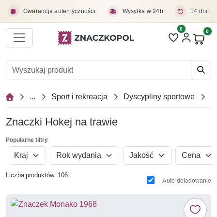
Przejdź do treści głównej
Gwarancja autentyczności
Wysyłka w 24h
14 dni na
0
Liczba pozycji 
0
Pro
...
Sport i rekreacja
Dyscypliny sportowe
Znaczki Hokej na trawie
Popularne filtry
Kraj
Rok wydania
Jakość
Cena
Liczba produktów: 106
Auto-doładowanie