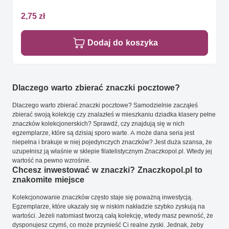
2,75 zł
Dodaj do koszyka
Dlaczego warto zbierać znaczki pocztowe?
Dlaczego warto zbierać znaczki pocztowe? Samodzielnie zacząłeś
zbierać swoją kolekcję czy znalazłeś w mieszkaniu dziadka klasery pełne
znaczków kolekcjonerskich? Sprawdź, czy znajdują się w nich
egzemplarze, które są dzisiaj sporo warte. A może dana seria jest
niepełna i brakuje w niej pojedynczych znaczków? Jest duża szansa, że
uzupełnisz ją właśnie w sklepie filatelistycznym Znaczkopol.pl. Wtedy jej
wartość na pewno wzrośnie.
Chcesz inwestować w znaczki? Znaczkopol.pl to
znakomite miejsce
Kolekcjonowanie znaczków często staje się poważną inwestycją.
Egzemplarze, które ukazały się w niskim nakładzie szybko zyskują na
wartości. Jeżeli natomiast tworzą całą kolekcję, wtedy masz pewność, że
dysponujesz czymś, co może przynieść Ci realne zyski. Jednak, żeby