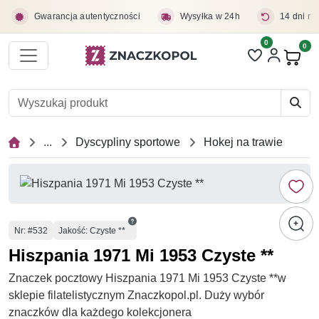
Przejdź do treści głównej
Gwarancja autentyczności
Wysyłka w 24h
14 dni na
0
Liczba pozycji 
0
Pro
...
Dyscypliny sportowe
Hokej na trawie
Numer
Nr
: #532
Jakość: Czyste **
Hiszpania 1971 Mi 1953 Czyste **
Znaczek pocztowy Hiszpania 1971 Mi 1953 Czyste **w
sklepie filatelistycznym Znaczkopol.pl. Duży wybór
znaczków dla każdego kolekcjonera