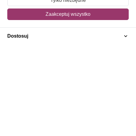
Tylko niezbędne
Mój koszyk
Zaakceptuj wszystko
Adres dostawy
Dostosuj
Polecamy
Znaczki Konie
Znaczki Politycy
Znaczki Żaglowce
Znaczki Kolarstwo
Znaczki Boże Narodzenie
Regulamin
Prywatność
Bezpieczeństwo