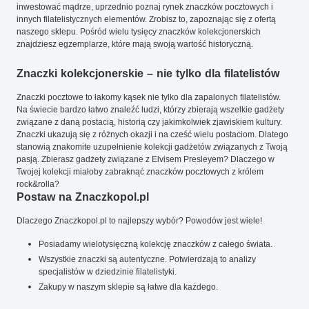
inwestować mądrze, uprzednio poznaj rynek znaczków pocztowych i
innych filatelistycznych elementów. Zrobisz to, zapoznając się z ofertą
naszego sklepu. Pośród wielu tysięcy znaczków kolekcjonerskich
znajdziesz egzemplarze, które mają swoją wartość historyczną.
Znaczki kolekcjonerskie – nie tylko dla filatelistów
Znaczki pocztowe to łakomy kąsek nie tylko dla zapalonych filatelistów.
Na świecie bardzo łatwo znaleźć ludzi, którzy zbierają wszelkie gadżety
związane z daną postacią, historią czy jakimkolwiek zjawiskiem kultury.
Znaczki ukazują się z różnych okazji i na cześć wielu postaciom. Dlatego
stanowią znakomite uzupełnienie kolekcji gadżetów związanych z Twoją
pasją. Zbierasz gadżety związane z Elvisem Presleyem? Dlaczego w
Twojej kolekcji miałoby zabraknąć znaczków pocztowych z królem
rock&rolla?
Postaw na Znaczkopol.pl
Dlaczego Znaczkopol.pl to najlepszy wybór? Powodów jest wiele!
Posiadamy wielotysięczną kolekcję znaczków z całego świata.
Wszystkie znaczki są autentyczne. Potwierdzają to analizy
specjalistów w dziedzinie filatelistyki.
Zakupy w naszym sklepie są łatwe dla każdego.