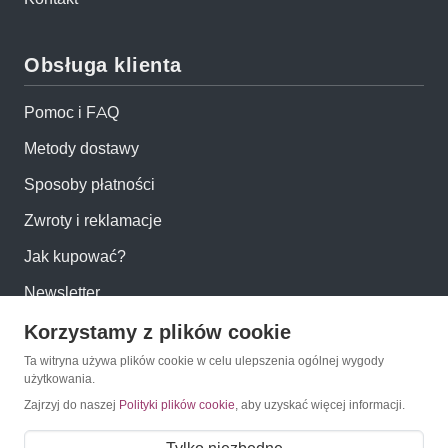
Obsługa klienta
Pomoc i FAQ
Metody dostawy
Sposoby płatności
Zwroty i reklamacje
Jak kupować?
Newsletter
Korzystamy z plików cookie
Konto
Ta witryna używa plików cookie w celu ulepszenia ogólnej wygody
użytkowania.
Moje konto
Zajrzyj do naszej
Polityki plików cookie
, aby uzyskać więcej informacji.
Moje zamówienia