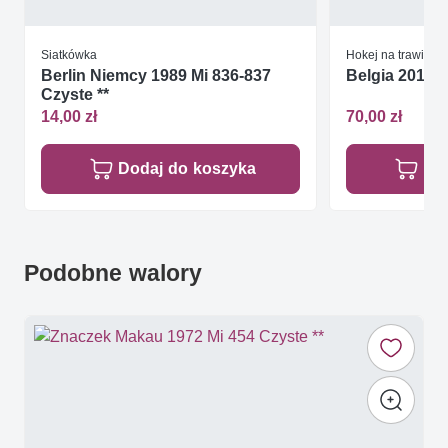
Siatkówka
Hokej na trawie
Berlin Niemcy 1989 Mi 836-837
Belgia 2011 M
Czyste **
14,00 zł
70,00 zł
Dodaj do koszyka
Do
Podobne walory