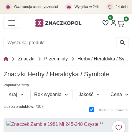
Przejdź do treści głównej
Gwarancja autentyczności
Wysyłka w 24h
14 dni na
0
Liczba pozycji 
0
Pro
Znaczki
Przedmioty
Herby / Heraldyka / Symbole
Znaczki Herby / Heraldyka / Symbole
Popularne filtry
Kraj
Rok wydania
Jakość
Cena
Liczba produktów: 7107
Auto-doładowanie