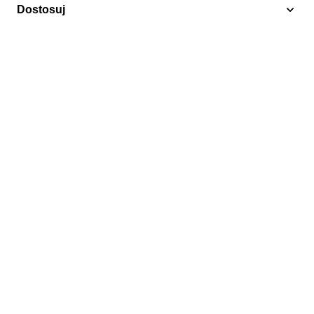
Dostosuj
Wydania wspólne
Liechtenstein 2013 Mi 1690-1691 Czyste **
26,00 zł