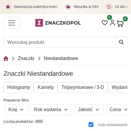
Przejdź do treści głównej
Gwarancja autentyczności
Wysyłka w 24h
14 dni na
0
Liczba pozycji 
0
Pro
Znaczki
Niestandardowe
Znaczki Niestandardowe
Hologramy
Karnety
Trójwymiarowe / 3-D
Wydania 
Popularne filtry
Kraj
Rok wydania
Jakość
Cena
Liczba produktów: 3995
Auto-doładowanie