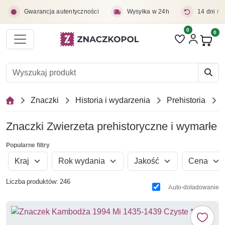
Przejdź do treści głównej
Gwarancja autentyczności
Wysyłka w 24h
14 dni na
0
Liczba pozycji 
0
Pro
Znaczki
Historia i wydarzenia
Prehistoria
Znaczki Zwierzeta prehistoryczne i wymarłe
Popularne filtry
Kraj
Rok wydania
Jakość
Cena
Liczba produktów: 246
Auto-doładowanie