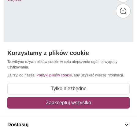
Korzystamy z plików cookie
Ta witryna używa plików cookie w celu ulepszenia ogólnej wygody
użytkowania.
Zajrzyj do naszej
Polityki plików cookie
, aby uzyskać więcej informacji.
Prehistoria
Gwinea Bissau 2010 Mi ark 4920-4923 Czyste **
Tylko niezbędne
14,00 zł
Zaakceptuj wszystko
Dodaj do koszyka
Dostosuj