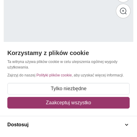
Korzystamy z plików cookie
Ta witryna używa plików cookie w celu ulepszenia ogólnej wygody
użytkowania.
Zajrzyj do naszej
Polityki plików cookie
, aby uzyskać więcej informacji.
Marilyn Monroe
Niger 2017 Mi ark 5167-5170 Czyste **
Tylko niezbędne
15,00 zł
Zaakceptuj wszystko
Dodaj do koszyka
Dostosuj