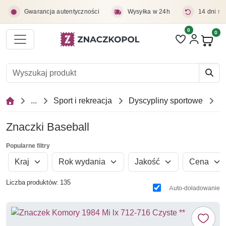
Przejdź do treści głównej
Gwarancja autentyczności
Wysyłka w 24h
14 dni na
0
Liczba pozycji 
0
Pro
...
Sport i rekreacja
Dyscypliny sportowe
Znaczki Baseball
Popularne filtry
Kraj
Rok wydania
Jakość
Cena
Liczba produktów: 135
Auto-doładowanie