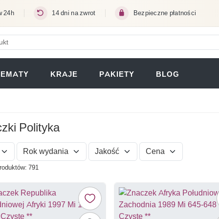
w 24h
14 dni na zwrot
Bezpieczne płatności
ERA SIĘ W NOWEJ KARCIE)
TEMATY
KRAJE
PAKIETY
BLOG
zki Polityka
Rok wydania
Jakość
Cena
roduktów: 791