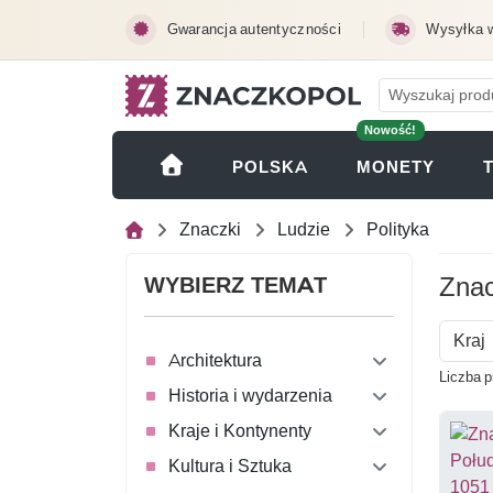
Przejdź do treści głównej
Gwarancja autentyczności
Wysyłka 
Nowość!
(OTWI
POLSKA
MONETY
Znaczki
Ludzie
Polityka
Znac
WYBIERZ TEMAT
Kraj
Architektura
Liczba p
Historia i wydarzenia
Kraje i Kontynenty
Kultura i Sztuka