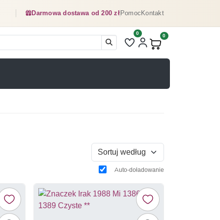
Darmowa dostawa od 200 zł
Pomoc
Kontakt
0
Liczba pozycji na liście ulubionyc
0
Produkty w koszyku:
Sortuj według
Auto-doładowanie