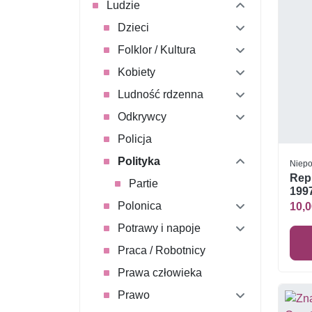
Ludzie
Dzieci
Folklor / Kultura
Kobiety
Ludność rdzenna
Odkrywcy
Policja
Polityka
Niepo
Repu
Partie
1997
Polonica
10,0
Potrawy i napoje
Praca / Robotnicy
Prawa człowieka
Prawo