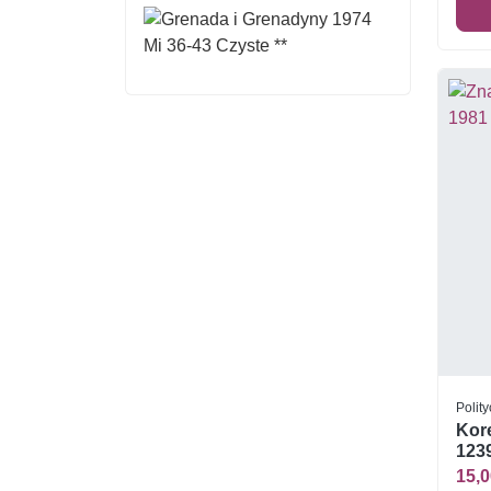
Polity
Kor
1239
15,0