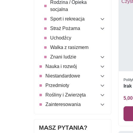
Rodzina / Opieka
socjalna
Sport i rekreacja
Straż Pożarna
Uchodźcy
Walka z rasizmem
Znani ludzie
Nauka i rozwój
Niestandardowe
Polit
Przedmioty
Irak
Rośliny i Zwierzęta
5,00
Zainteresowania
MASZ PYTANIA?