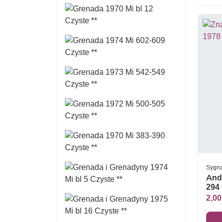
Sygna
Ando
294 
2,00