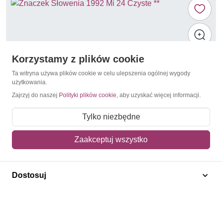
Korzystamy z plików cookie
Ta witryna używa plików cookie w celu ulepszenia ogólnej wygody
użytkowania.
Zajrzyj do naszej
Polityki plików cookie
, aby uzyskać więcej informacji.
Tylko niezbędne
Zaakceptuj wszystko
Góry i wulkany
Słowenia 1992 Mi 24 Czyste **
Dostosuj
2,20 zł
Dodaj do koszyka