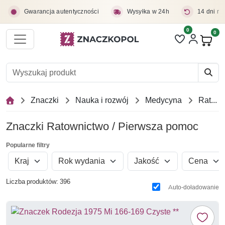
Przejdź do treści głównej
Gwarancja autentyczności
Wysyłka w 24h
14 dni na
0
Liczba pozycji 
0
Pro
Znaczki
Nauka i rozwój
Medycyna
Ratownictwo / Pierwsza pomoc
Znaczki Ratownictwo / Pierwsza pomoc
Popularne filtry
Kraj
Rok wydania
Jakość
Cena
Liczba produktów: 396
Auto-doładowanie