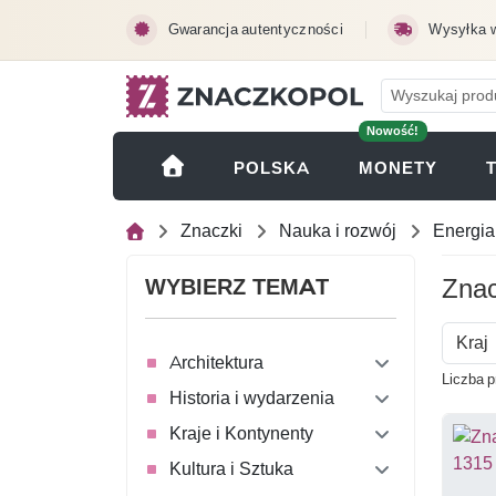
Przejdź do treści głównej
Gwarancja autentyczności
Wysyłka 
Nowość!
(OTWI
POLSKA
MONETY
Znaczki
Nauka i rozwój
Energia
Znac
WYBIERZ TEMAT
Kraj
Architektura
Liczba p
Historia i wydarzenia
Kraje i Kontynenty
Kultura i Sztuka