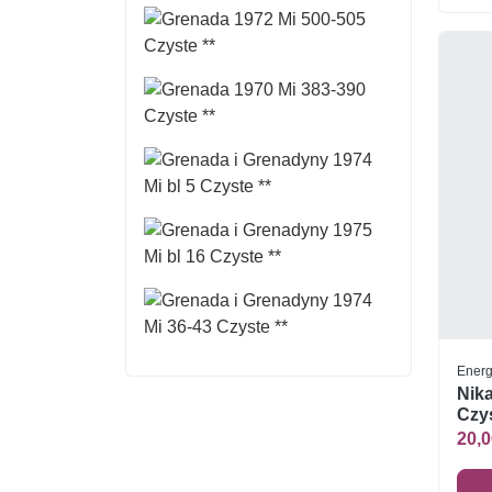
Energ
Nika
Czys
20,0