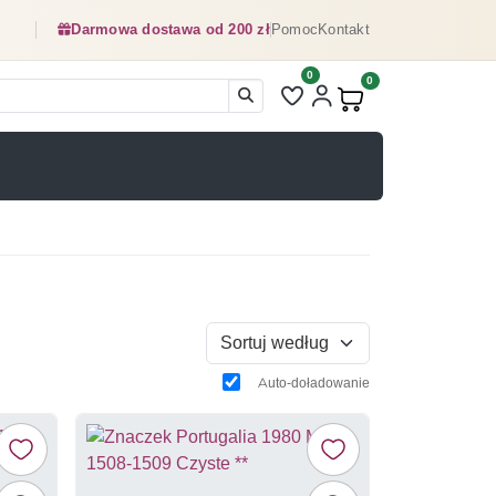
Darmowa dostawa od 200 zł
Pomoc
Kontakt
0
Liczba pozycji na liście ulubionyc
0
Produkty w koszyku:
Sortuj według
Auto-doładowanie