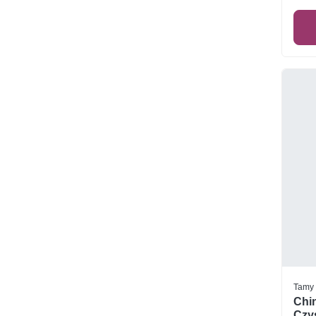
Tamy
Chi
Czys