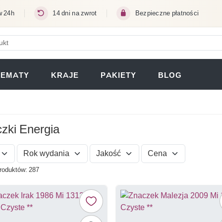
w 24h
14 dni na zwrot
Bezpieczne płatności
ERA SIĘ W NOWEJ KARCIE)
TEMATY
KRAJE
PAKIETY
BLOG
zki Energia
Rok wydania
Jakość
Cena
roduktów: 287