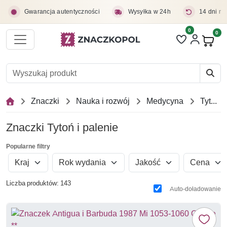
Przejdź do treści głównej
Gwarancja autentyczności
Wysyłka w 24h
14 dni na
0
Liczba pozycji 
0
Pro
Znaczki
Nauka i rozwój
Medycyna
Tytoń i palenie
Znaczki Tytoń i palenie
Popularne filtry
Kraj
Rok wydania
Jakość
Cena
Liczba produktów: 143
Auto-doładowanie