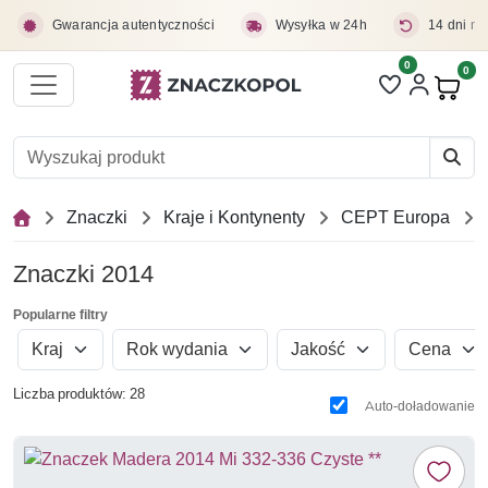
Przejdź do treści głównej
Gwarancja autentyczności
Wysyłka w 24h
14 dni na
0
Liczba pozycji 
0
Pro
Znaczki
Kraje i Kontynenty
CEPT Europa
Znaczki 2014
Popularne filtry
Kraj
Rok wydania
Jakość
Cena
Liczba produktów: 28
Auto-doładowanie