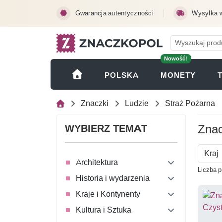
Przejdź do treści głównej
Gwarancja autentyczności
Wysyłka 
Nowość!
(OTWI
POLSKA
MONETY
Znaczki
Ludzie
Straż Pożarna
Znac
WYBIERZ TEMAT
Kraj
Architektura
Liczba p
Historia i wydarzenia
Kraje i Kontynenty
Kultura i Sztuka