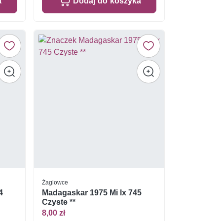
a
Dodaj do koszyka
Żaglowce
4
Madagaskar 1975 Mi lx 745
Czyste **
8,00 zł