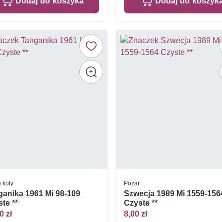
Dodaj do koszyka
Dodaj do koszyk
e koty
Pożar
ganika 1961 Mi 98-109
Szwecja 1989 Mi 1559-156
te **
Czyste **
0 zł
8,00 zł