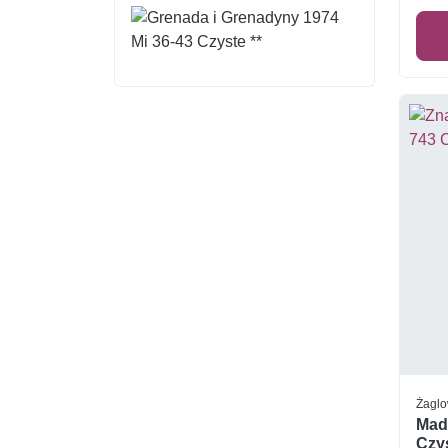
Żagl
Mad
Czys