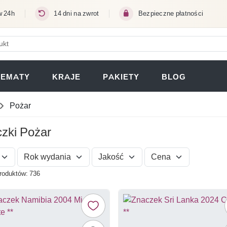
w 24h
14 dni na zwrot
Bezpieczne płatności
ERA SIĘ W NOWEJ KARCIE)
TEMATY
KRAJE
PAKIETY
BLOG
Pożar
zki Pożar
Rok wydania
Jakość
Cena
roduktów: 736