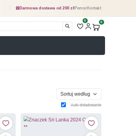
Darmowa dostawa od 200 zł
Pomoc
Kontakt
0
Liczba pozycji na liście ulubionyc
0
Produkty w koszyku:
Sortuj według
Auto-doładowanie