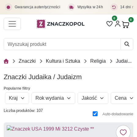
Przejdź do treści głównej
Gwarancja autentyczności
Wysyłka w 24h
14 dni na
0
Liczba pozycji 
0
Pro
Znaczki
Kultura i Sztuka
Religia
Judaika / Judaizm
Znaczki Judaika / Judaizm
Popularne filtry
Kraj
Rok wydania
Jakość
Cena
Liczba produktów: 107
Auto-doładowanie